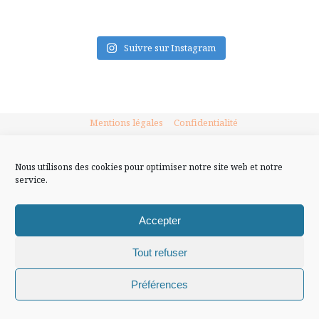
FLUX INSTA
Suivre sur Instagram
Mentions légales
Confidentialité
Nous utilisons des cookies pour optimiser notre site web et notre
service.
Accepter
Tout refuser
Chiffons and co © 2009-2025 / Tous droits réservés /
Préférences
Design (bannière et illustration )
Claire La Paillette