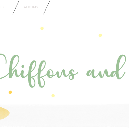
IES…
ALBUMS