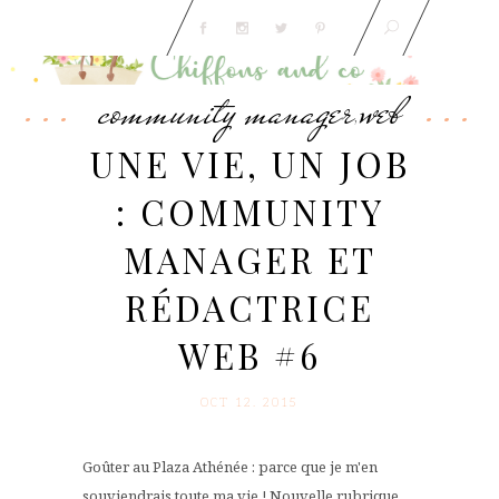
community manager
web
,
UNE VIE, UN JOB
: COMMUNITY
MANAGER ET
RÉDACTRICE
WEB #6
OCT 12. 2015
Goûter au Plaza Athénée : parce que je m'en
souviendrais toute ma vie ! Nouvelle rubrique