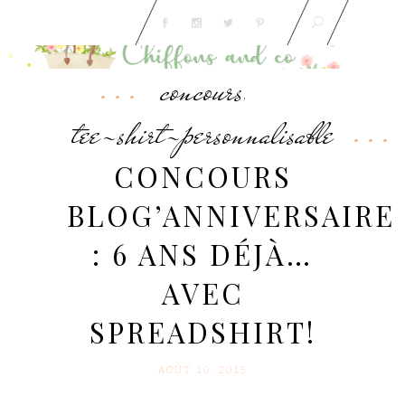
concours
,
tee-shirt-personnalisable
CONCOURS
BLOG’ANNIVERSAIRE
: 6 ANS DÉJÀ…
AVEC
SPREADSHIRT!
AOÛT 10. 2015