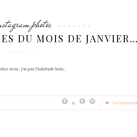
nstagram
photos
,
SES DU MOIS DE JANVIER
JAN 25. 2016
hez nous : j'ai pas l'habitude hein...
74 Commenta