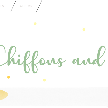
IES…
ALBUMS