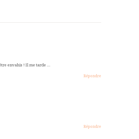
être envahis ! Il me tarde …
Répondre
Répondre