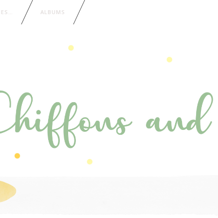
IES…
ALBUMS