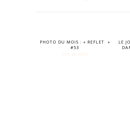
PHOTO DU MOIS : « REFLET »
LE J
#53
DA
JUIL 15. 2016