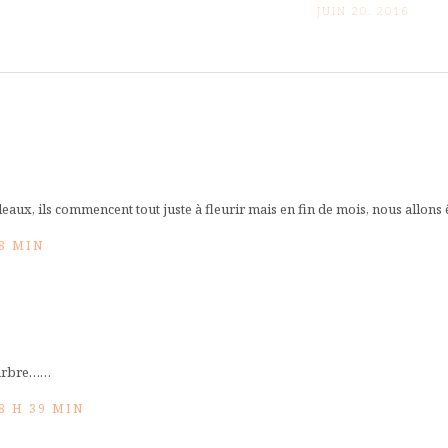
JUIN 20. 2016
deaux, ils commencent tout juste à fleurir mais en fin de mois, nous allons 
48 MIN
l arbre……
8 H 39 MIN