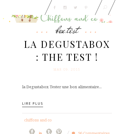
box
test
,
LA DEGUSTABOX
: THE TEST !
MAR 09. 2015
la Degustabox Tester une box alimentaire...
LIRE PLUS
chiffons and co
96 Commentaires