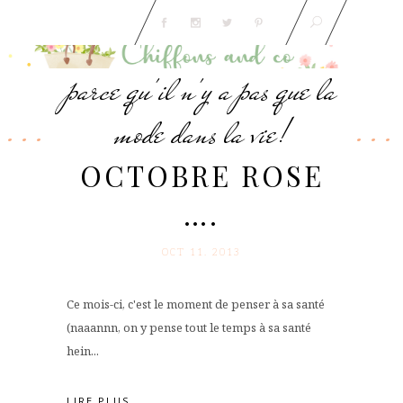
parce qu'il n'y a pas que la
mode dans la vie!
OCTOBRE ROSE
….
OCT 11. 2013
Ce mois-ci, c'est le moment de penser à sa santé
(naaannn, on y pense tout le temps à sa santé
hein...
LIRE PLUS