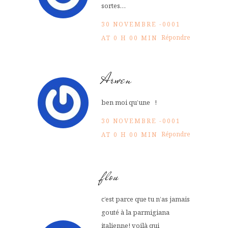
sortes…
30 NOVEMBRE -0001
Répondre
AT 0 H 00 MIN
Arwen
ben moi qu’une !
30 NOVEMBRE -0001
Répondre
AT 0 H 00 MIN
flou
c’est parce que tu n’as jamais
gouté à la parmigiana
italienne! voilà qui