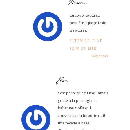
Arwen
du coup, faudrait
peut-être que je teste
les autres…
8 JUIN 2012 AT
18 H 33 MIN
Répondre
flou
c’est parce que tu n’as jamais
gouté à la parmigiana
italienne! voilà qui
convertirait n’importe qui!
une recette à base