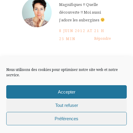
FLUX INSTA
Magnifiques !! Quelle
découverte !! Moi aussi
j’adore les aubergines
Suivre sur Instagram
8 JUIN 2012 AT 21 H
Répondre
25 MIN
Mentions légales
Confidentialité
Arwen
Nous utilisons des cookies pour optimiser notre site web et notre
8 JUIN 2012 AT
service.
22 H 26 MIN
Répondre
Accepter
Tout refuser
Sylvie, enfin moi
Chiffons and co © 2009-2025 / Tous droits réservés /
Préférences
Design (bannière et illustration )
Claire La Paillette
Moi non, mais bon je ne suis