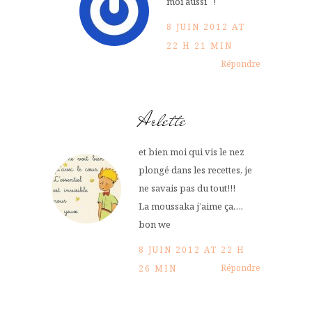
moi aussi !
8 JUIN 2012 AT
22 H 21 MIN
Répondre
Arlette
et bien moi qui vis le nez
plongé dans les recettes, je
ne savais pas du tout!!!
La moussaka j’aime ça….
bon we
8 JUIN 2012 AT 22 H
Répondre
26 MIN