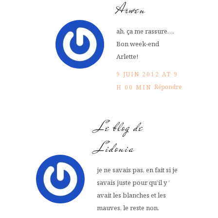
Arwen
ah, ça me rassure….
Bon week-end
Arlette!
9 JUIN 2012 AT 9
Répondre
H 00 MIN
Le blog de
Lidonia
je ne savais pas, en fait si je
savais juste pour qu’il y ‘
avait les blanches et les
mauves, le reste non.