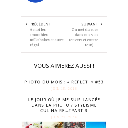
PRÉCÉDENT
SUIVANT
A moi les
On met du rose
smoothies,
dans nos vies
milkshakes et autre
(envers et contre
régal….
tout)…..
VOUS AIMEREZ AUSSI !
PHOTO DU MOIS : « REFLET » #53
JUIL 15. 2016
LE JOUR OÙ JE ME SUIS LANCÉE
DANS LA PHOTO / STYLISME
CULINAIRE…#PART 3
JUIN 23. 2016