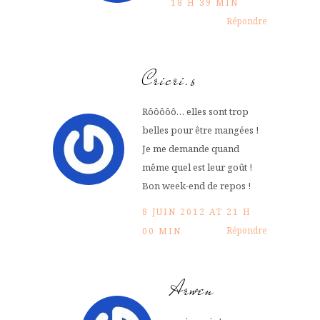
18 H 39 MIN
Répondre
Cricri.s
Rôôôôô… elles sont trop
belles pour être mangées !
Je me demande quand
même quel est leur goût !
Bon week-end de repos !
8 JUIN 2012 AT 21 H
Répondre
00 MIN
Arwen