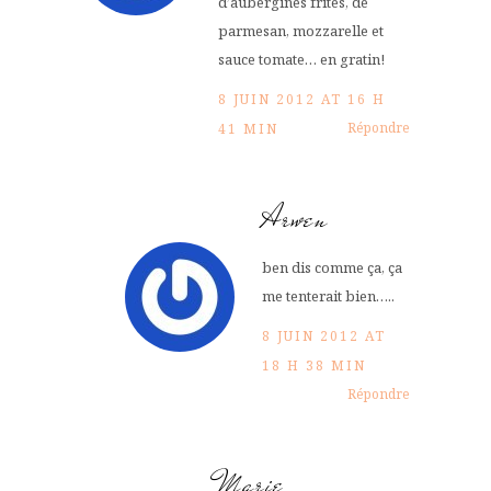
d’aubergines frites, de
parmesan, mozzarelle et
sauce tomate… en gratin!
8 JUIN 2012 AT 16 H
Répondre
41 MIN
Arwen
ben dis comme ça, ça
me tenterait bien…..
8 JUIN 2012 AT
18 H 38 MIN
Répondre
Marie