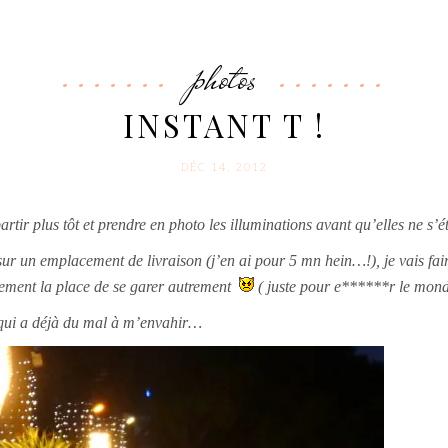
photos
INSTANT T !
DÉC 14. 2012
rtir plus tôt
et prendre en photo les illuminations avant qu’elles ne s’éte
e sur un emplacement de livraison (j’en ai pour 5 mn hein…!), je vais fai
rgement la place de se garer autrement
( juste pour e******r le mon
l qui a déjà du mal à m’envahir…