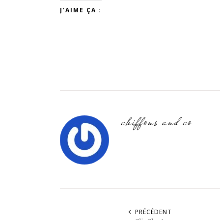
J’AIME ÇA :
chiffons and co
PRÉCÉDENT