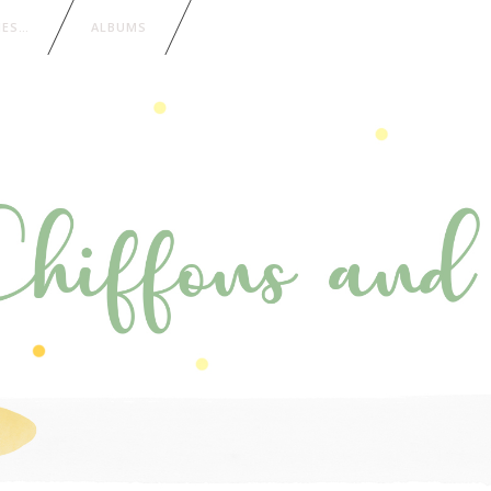
IES…
ALBUMS