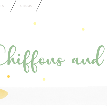
IES…
ALBUMS