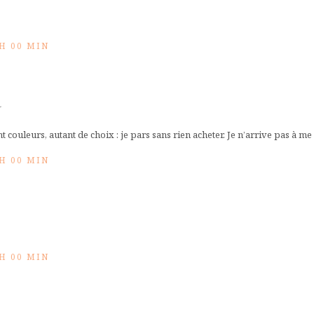
 H 00 MIN
a
 couleurs, autant de choix : je pars sans rien acheter. Je n’arrive pas à me d
 H 00 MIN
 H 00 MIN