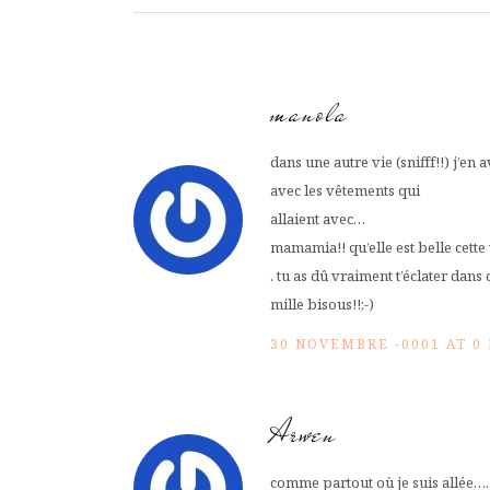
manola
dans une autre vie (snifff!!) j’en 
avec les vêtements qui
allaient avec…
mamamia!! qu’elle est belle cette v
. tu as dû vraiment t’éclater dans c
mille bisous!!;-)
30 NOVEMBRE -0001 AT 0
Arwen
comme partout où je suis allée