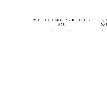
PHOTO DU MOIS : « REFLET »
LE J
#53
DA
JUIL 15. 2016