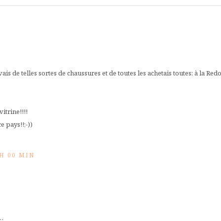
avais de telles sortes de chaussures et de toutes les achetais toutes: à la Redo
itrine!!!!
e pays!!;-))
 H 00 MIN
……