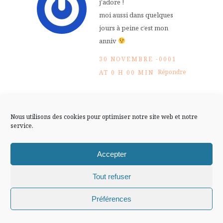
j’adore !
FLUX INSTA
moi aussi dans quelques
jours à peine c’est mon
Suivre sur Instagram
anniv
30 NOVEMBRE -0001
Répondre
AT 0 H 00 MIN
Mentions légales
Confidentialité
Arwen
Nous utilisons des cookies pour optimiser notre site web et notre
service.
le mien est dans trois jours
!
Accepter
30 NOVEMBRE -0001
Tout refuser
Répondre
AT 0 H 00 MIN
Chiffons and co © 2009-2025 / Tous droits réservés /
Préférences
Design (bannière et illustration )
Claire La Paillette
l'Angevine