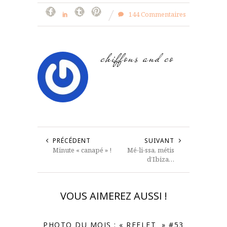
144 Commentaires
chiffons and co
PRÉCÉDENT
SUIVANT
Minute « canapé » !
Mé-li-ssa, métis
d’Ibiza…
VOUS AIMEREZ AUSSI !
PHOTO DU MOIS : « REFLET » #53