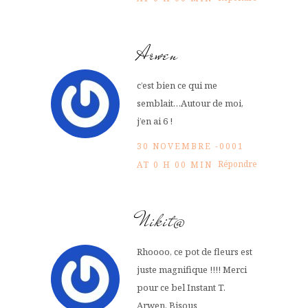
Arwen
c’est bien ce qui me
semblait…Autour de moi,
j’en ai 6 !
30 NOVEMBRE -0001
Répondre
AT 0 H 00 MIN
Nikit@
Rhoooo, ce pot de fleurs est
juste magnifique !!!! Merci
pour ce bel Instant T.
Arwen. Bisous