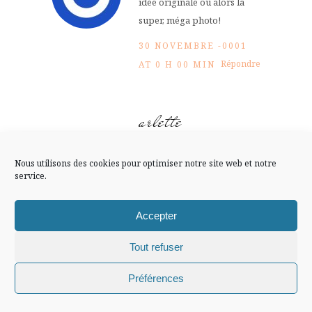
idée originale ou alors la
FLUX INSTA
super, méga photo!
30 NOVEMBRE -0001
Suivre sur Instagram
Répondre
AT 0 H 00 MIN
arlette
Mentions légales
Confidentialité
je bois a ta santé..fallait
Nous utilisons des cookies pour optimiser notre site web et notre
venir j’en ai toujours , mais
service.
tu vas sourire, je n’aime pas
le champagne!!
Accepter
30 NOVEMBRE -0001
Tout refuser
Répondre
AT 0 H 00 MIN
Chiffons and co © 2009-2025 / Tous droits réservés /
Préférences
Design (bannière et illustration )
Claire La Paillette
Arwen