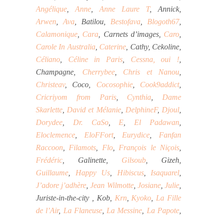
Angélique
,
Anne
,
Anne Laure T
, Annick,
Arwen
,
Ava
, Batilou,
Bestofava
,
Blogoth67
,
Calamonique
,
Cara
, Carnets d’images,
Caro
,
Carole In Australia
,
Caterine
, Cathy, Cekoline,
Céliano
,
Céline in Paris
,
Cessna, oui !
,
Champagne,
Cherrybee
,
Chris et Nanou
,
Christeav
, Coco,
Cocosophie
,
Cook9addict
,
Cricriyom from Paris
,
Cynthia
,
Dame
Skarlette
,
David et Mélanie
,
DelphineF
,
Djoul
,
Dorydee
,
Dr. CaSo
,
E
,
El Padawan
,
Eloclemence
,
EloFFort
,
Eurydice
,
Fanfan
Raccoon
,
Filamots
,
Flo
,
François le Niçois
,
Frédéric
, Galinette,
Gilsoub
, Gizeh,
Guillaume
,
Happy Us
,
Hibiscus
,
Isaquarel
,
J’adore j’adhère
,
Jean Wilmotte
,
Josiane
,
Julie
,
Juriste-in-the-city , Kob,
Krn
,
Kyoko
,
La Fille
de l’Air
,
La Flaneuse
,
La Messine
,
La Papote
,