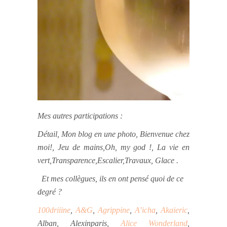
Mes autres participations :
Détail, Mon blog en une photo, Bienvenue chez
moi!, Jeu de mains,Oh, my god !, La vie en
vert,Transparence,Escalier,Travaux, Glace .
Et mes collègues, ils en ont pensé quoi de ce
degré ?
100driiine
,
A&G
,
Agrippine
,
A’icha
,
Akaieric
,
Alban, Alexinparis,
Alice Wonderland
,