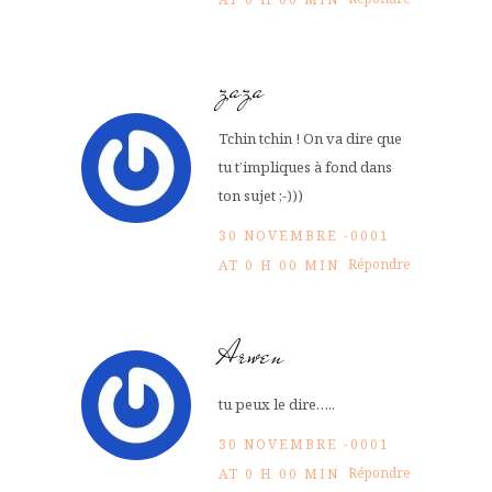
zaza
Tchin tchin ! On va dire que
tu t’impliques à fond dans
ton sujet ;-)))
30 NOVEMBRE -0001
Répondre
AT 0 H 00 MIN
Arwen
tu peux le dire…..
30 NOVEMBRE -0001
Répondre
AT 0 H 00 MIN