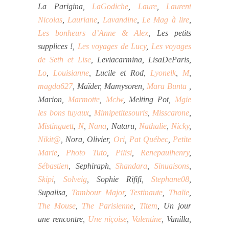
La Parigina,
LaGodiche
,
Laure
,
Laurent
Nicolas
,
Lauriane
,
Lavandine
,
Le Mag à lire
,
Les bonheurs d’Anne & Alex
, Les petits
supplices !,
Les voyages de Lucy
,
Les voyages
de Seth et Lise
, Leviacarmina, LisaDeParis,
Lo
,
Louisianne
, Lucile et Rod,
Lyonelk
,
M
,
magda627
, Maïder, Mamysoren,
Mara Bunta
,
Marion,
Marmotte
,
Mclw
, Melting Pot,
Mgie
les bons tuyaux
,
Mimipetitesouris
,
Misscarone
,
Mistinguett
,
N
,
Nana
, Nataru,
Nathalie
,
Nicky
,
Nikit@
, Nora, Olivier,
Ori
,
Pat Québec
,
Petite
Marie
,
Photo Tuto
,
Pilisi
,
Renepaulhenry
,
Sébastien
, Sephiraph,
Shandara
,
Sinuaisons
,
Skipi
,
Solveig
, Sophie Rififi,
Stephane08
,
Supalisa,
Tambour Major
,
Testinaute
,
Thalie
,
The Mouse
,
The Parisienne
,
Titem
, Un jour
une rencontre,
Une niçoise
,
Valentine
, Vanilla,