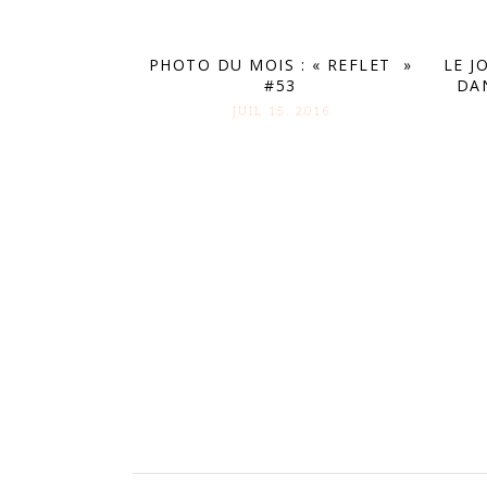
PHOTO DU MOIS : « REFLET »
LE J
#53
DA
JUIL 15. 2016