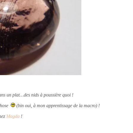
dans un plat…des nids à poussière quoi !
 chose
(bin oui, à mon apprentissage de la macro) !
chez
Magda
!