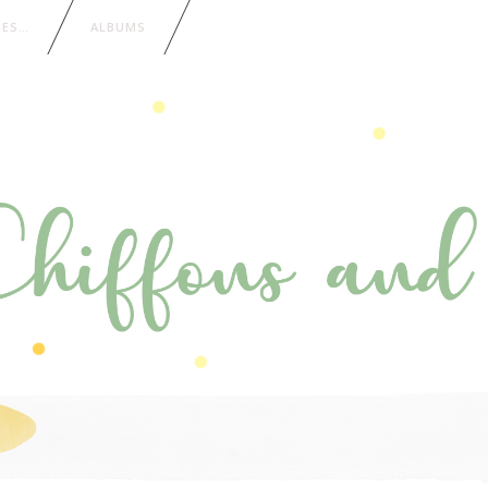
IES…
ALBUMS