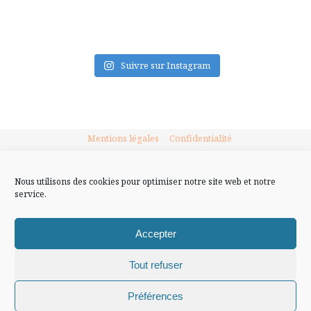
FLUX INSTA
Suivre sur Instagram
Mentions légales
Confidentialité
Nous utilisons des cookies pour optimiser notre site web et notre
service.
Accepter
Tout refuser
Chiffons and co © 2009-2025 / Tous droits réservés /
Préférences
Design (bannière et illustration )
Claire La Paillette