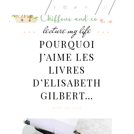
lecture
my life
,
POURQUOI
J’AIME LES
LIVRES
D’ELISABETH
GILBERT…
AOÛT 04. 2016