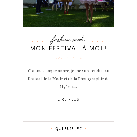
fashion
mode
,
MON FESTIVAL À MOI !
AVR 28. 2014
Comme chaque année, je me suis rendue au
festival de la Mode et de la Photographie de
Hyères....
LIRE PLUS
QUI SUIS-JE ?