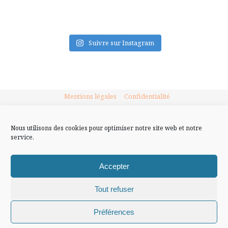
FLUX INSTA
Suivre sur Instagram
Mentions légales
Confidentialité
Nous utilisons des cookies pour optimiser notre site web et notre
service.
Accepter
Tout refuser
Chiffons and co © 2009-2025 / Tous droits réservés /
Préférences
Design (bannière et illustration )
Claire La Paillette