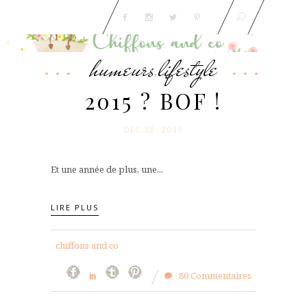
humeurs
lifestyle
,
2015 ? BOF !
DÉC 28. 2015
Et une année de plus, une...
LIRE PLUS
chiffons and co
80 Commentaires