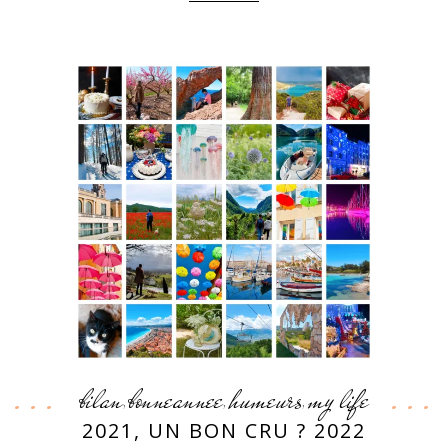
bilan
bonneannee
humeurs
my life
,
,
,
2021, UN BON CRU ? 2022