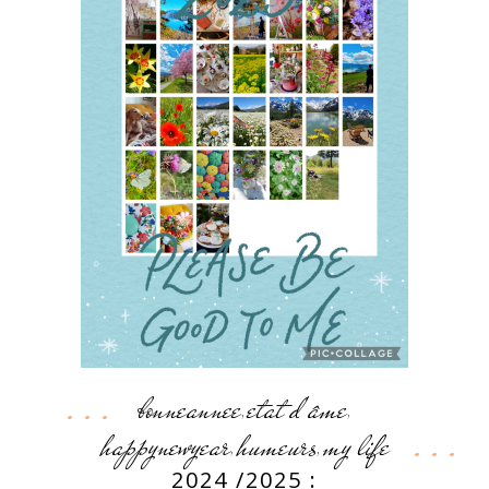
bonneannee
etat d'âme
,
,
happynewyear
humeurs
my life
,
,
2024 /2025 :