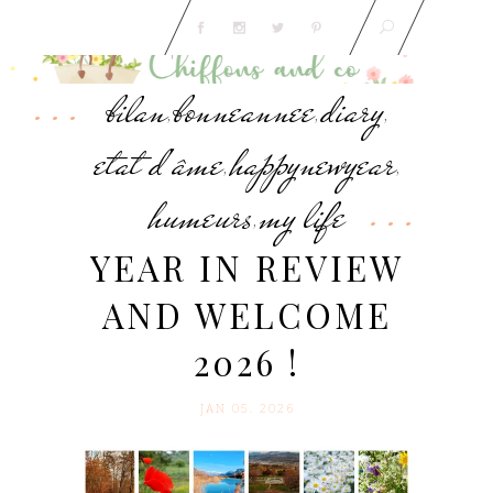
bilan
bonneannee
diary
,
,
,
etat d'âme
happynewyear
,
,
humeurs
my life
,
YEAR IN REVIEW
AND WELCOME
2026 !
JAN 05. 2026