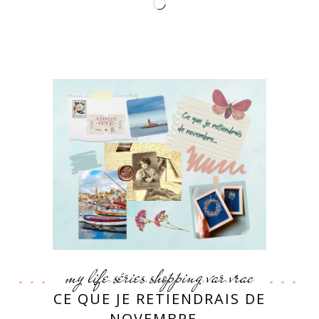
Chargement…
my life
séries
shopping
var
vrac
,
,
,
,
CE QUE JE RETIENDRAIS DE
NOVEMBRE…