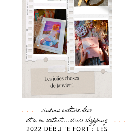
cinéma
culture
deco
,
,
,
et si on sortait...
séries
shopping
,
,
2022 DÉBUTE FORT : LES