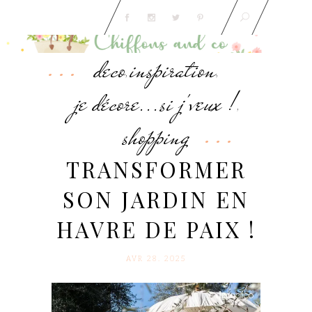
deco
inspiration
,
,
je décore...si j'veux !
,
shopping
TRANSFORMER
SON JARDIN EN
HAVRE DE PAIX !
AVR 28. 2025