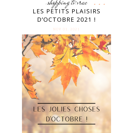
shopping
tv
vrac
,
,
,
LES PETITS PLAISIRS
D’OCTOBRE 2021 !
NOV 01. 2021