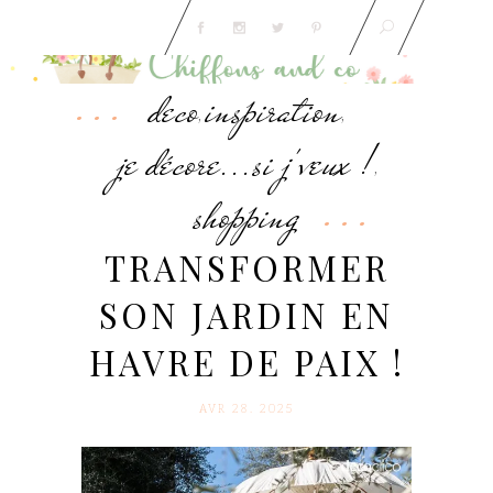
deco
inspiration
,
,
je décore...si j'veux !
,
shopping
TRANSFORMER
SON JARDIN EN
HAVRE DE PAIX !
AVR 28. 2025