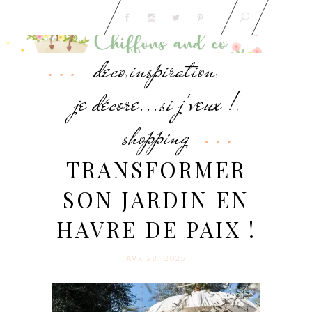
deco
inspiration
,
,
je décore...si j'veux !
,
shopping
TRANSFORMER
SON JARDIN EN
HAVRE DE PAIX !
AVR 28. 2025