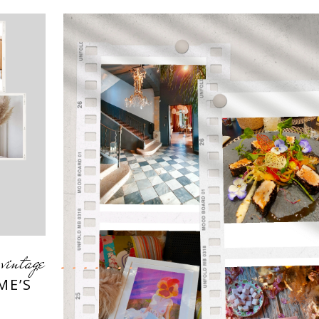
vintage
,
ME’S