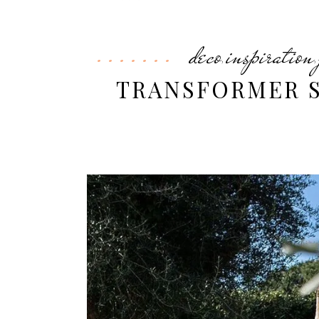
deco
inspiration
,
,
TRANSFORMER S