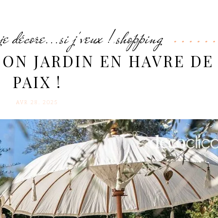
je décore...si j'veux !
shopping
,
ON JARDIN EN HAVRE DE
PAIX !
AVR 28. 2025