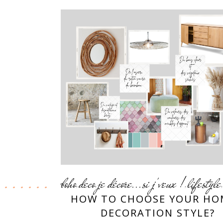
boho
deco
je décore...si j'veux !
lifestyle
,
,
,
HOW TO CHOOSE YOUR HO
DECORATION STYLE?