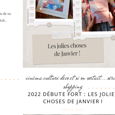
n de sa
it...
cinéma
culture
deco
et si on sortait...
sér
,
,
,
,
shopping
2022 DÉBUTE FORT : LES JOLIE
CHOSES DE JANVIER !
FÉV 03. 2022