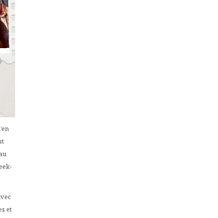
’en
st
eau
eek-
avec
es et