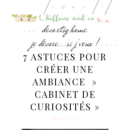
deco
etsy
home
,
,
,
je décore...si j'veux !
7 ASTUCES POUR
CRÉER UNE
AMBIANCE »
CABINET DE
CURIOSITÉS »
MAR 29. 2021