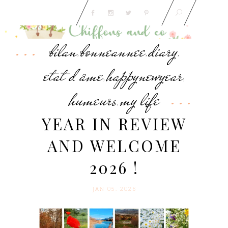
bilan
bonneannee
diary
,
,
,
etat d'âme
happynewyear
,
,
humeurs
my life
,
YEAR IN REVIEW
AND WELCOME
2026 !
JAN 05. 2026