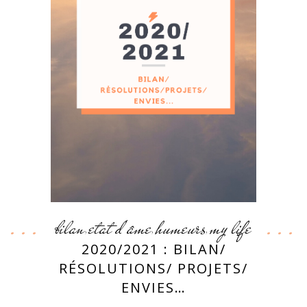
bilan
etat d'âme
humeurs
my life
,
,
,
2020/2021 : BILAN/
RÉSOLUTIONS/ PROJETS/
ENVIES…