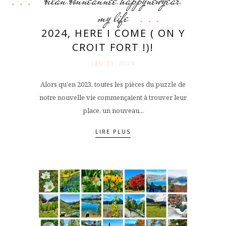
bilan
bonneannee
happynewyear
,
,
,
my life
2024, HERE I COME ( ON Y
CROIT FORT !)!
JAN 19. 2024
Alors qu'en 2023, toutes les pièces du puzzle de
notre nouvelle vie commençaient à trouver leur
place, un nouveau...
LIRE PLUS