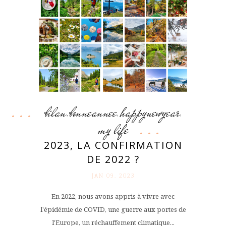
bilan
bonneannee
happynewyear
,
,
,
my life
2023, LA CONFIRMATION
DE 2022 ?
JAN 09. 2023
En 2022, nous avons appris à vivre avec
l'épidémie de COVID, une guerre aux portes de
l'Europe, un réchauffement climatique...