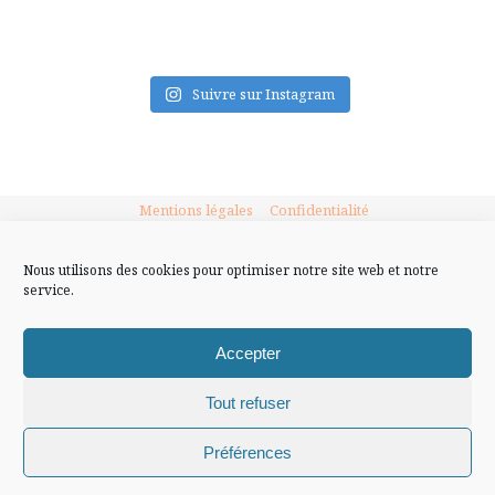
FLUX INSTA
Suivre sur Instagram
Mentions légales
Confidentialité
Nous utilisons des cookies pour optimiser notre site web et notre
service.
Accepter
Tout refuser
Chiffons and co © 2009-2025 / Tous droits réservés /
Préférences
Design (bannière et illustration )
Claire La Paillette