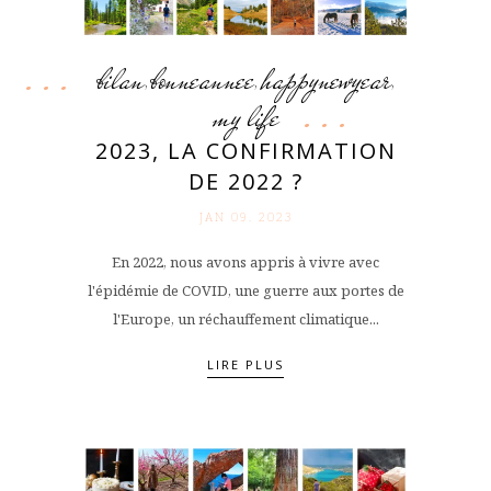
bilan
bonneannee
happynewyear
,
,
,
my life
2023, LA CONFIRMATION
DE 2022 ?
JAN 09. 2023
En 2022, nous avons appris à vivre avec
l'épidémie de COVID, une guerre aux portes de
l'Europe, un réchauffement climatique...
LIRE PLUS