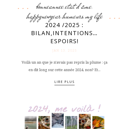
bonneannee
etat d'âme
,
,
happynewyear
humeurs
my life
,
,
2024 /2025 :
BILAN,INTENTIONS…
ESPOIRS!
JAN 13. 2025
Voilà un an que je n'avais pas repris la plume : ça
en dit long sur cette année 2024, non? Et...
LIRE PLUS