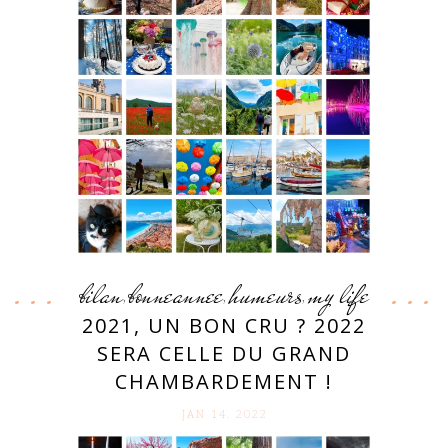
bilan
bonneannee
humeurs
my life
,
,
,
2021, UN BON CRU ? 2022
SERA CELLE DU GRAND
CHAMBARDEMENT !
JAN 14. 2022