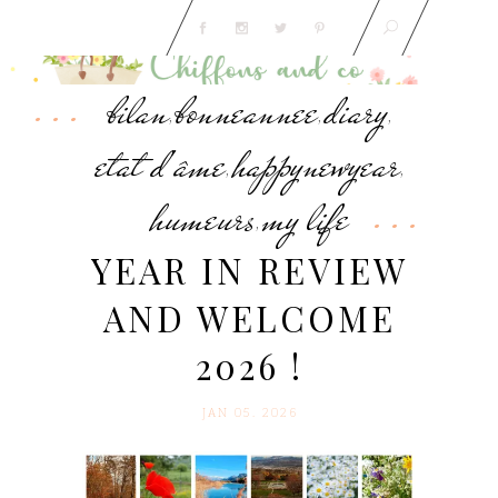
bilan
bonneannee
diary
,
,
,
etat d'âme
happynewyear
,
,
humeurs
my life
,
YEAR IN REVIEW
AND WELCOME
2026 !
JAN 05. 2026