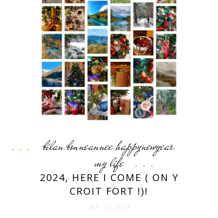
bilan
bonneannee
happynewyear
,
,
,
my life
2024, HERE I COME ( ON Y
CROIT FORT !)!
JAN 19. 2024