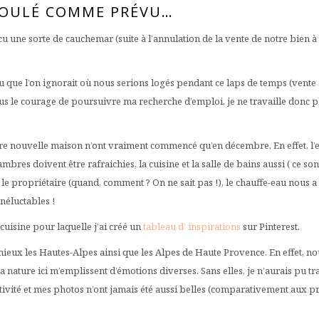
ÉROULÉ COMME PRÉVU…
 une sorte de cauchemar (suite à l’annulation de la vente de notre bien à
que l’on ignorait où nous serions logés pendant ce laps de temps (vente a
lus le courage de poursuivre ma recherche d’emploi, je ne travaille donc p
tre nouvelle maison n’ont vraiment commencé qu’en décembre. En effet, l’
bres doivent être rafraichies, la cuisine et la salle de bains aussi ( ce so
le propriétaire (quand, comment ? On ne sait pas !), le chauffe-eau nous a 
inéluctables !
cuisine pour laquelle j’ai créé un
tableau d’ inspirations
sur Pinterest.
eux les Hautes-Alpes ainsi que les Alpes de Haute Provence. En effet, nou
e la nature ici m’emplissent d’émotions diverses. Sans elles, je n’aurais pu 
tivité et mes photos n’ont jamais été aussi belles (comparativement aux p