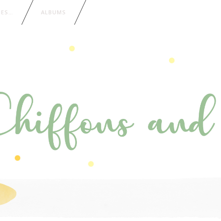
IES…
ALBUMS