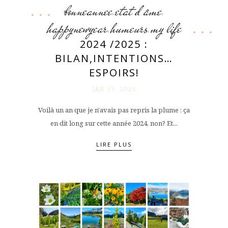
bonneannee
etat d'âme
,
,
happynewyear
humeurs
my life
,
,
2024 /2025 :
BILAN,INTENTIONS…
ESPOIRS!
JAN 13. 2025
Voilà un an que je n'avais pas repris la plume : ça
en dit long sur cette année 2024, non? Et...
LIRE PLUS