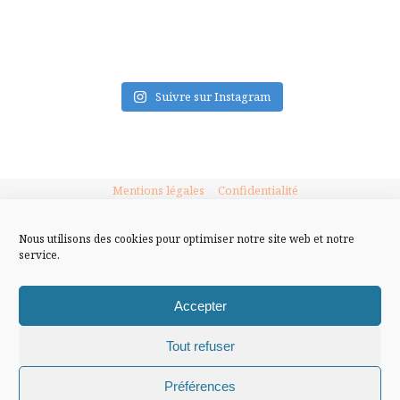
FLUX INSTA
Suivre sur Instagram
Mentions légales
Confidentialité
Nous utilisons des cookies pour optimiser notre site web et notre
service.
Accepter
Tout refuser
Chiffons and co © 2009-2025 / Tous droits réservés /
Préférences
Design (bannière et illustration )
Claire La Paillette