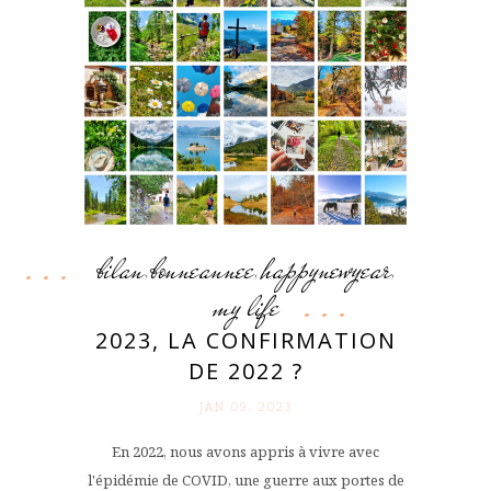
bilan
bonneannee
happynewyear
,
,
,
my life
2023, LA CONFIRMATION
DE 2022 ?
JAN 09. 2023
En 2022, nous avons appris à vivre avec
l'épidémie de COVID, une guerre aux portes de