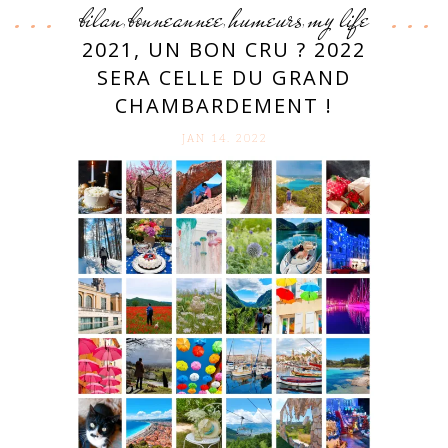
bilan
bonneannee
humeurs
my life
,
,
,
2021, UN BON CRU ? 2022
SERA CELLE DU GRAND
CHAMBARDEMENT !
JAN 14. 2022