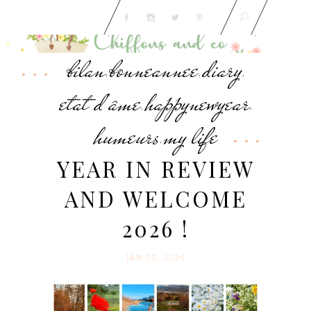
bilan
bonneannee
diary
,
,
,
etat d'âme
happynewyear
,
,
humeurs
my life
,
YEAR IN REVIEW
AND WELCOME
2026 !
JAN 05. 2026