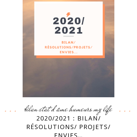
bilan
etat d'âme
humeurs
my life
,
,
,
2020/2021 : BILAN/
RÉSOLUTIONS/ PROJETS/
ENVIES…