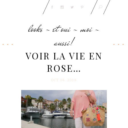
looks - et oui - moi -
aussi!
VOIR LA VIE EN
ROSE…
OCT 06. 2016