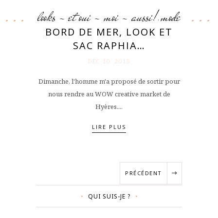
looks - et oui - moi - aussi!
mode
,
BORD DE MER, LOOK ET
SAC RAPHIA…
DÉC 10. 2015
Dimanche, l'homme m'a proposé de sortir pour
nous rendre au WOW creative market de
Hyères....
LIRE PLUS
PRÉCÉDENT
QUI SUIS-JE ?