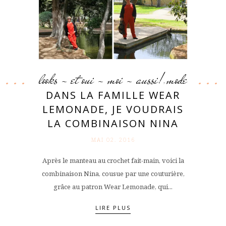
looks - et oui - moi - aussi!
mode
,
DANS LA FAMILLE WEAR
LEMONADE, JE VOUDRAIS
LA COMBINAISON NINA
MAI 02. 2016
Après le manteau au crochet fait-main, voici la
combinaison Nina, cousue par une couturière,
grâce au patron Wear Lemonade, qui...
LIRE PLUS