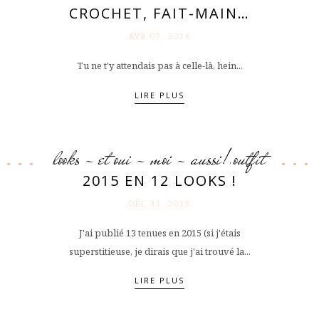
CROCHET, FAIT-MAIN…
AVR 07. 2016
Tu ne t'y attendais pas à celle-là, hein...
LIRE PLUS
looks - et oui - moi - aussi!
outfit
,
2015 EN 12 LOOKS !
DÉC 31. 2015
J'ai publié 13 tenues en 2015 (si j'étais
superstitieuse, je dirais que j'ai trouvé la...
LIRE PLUS