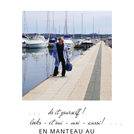
do it yourself !
,
looks - et oui - moi - aussi!
EN MANTEAU AU