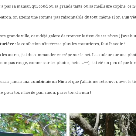
n’a pas sa maman qui coud ou sa grande tante ou sa meilleure copine, ce n’e
, le patron, on atteint une somme pas raisonnable du tout, même si on a
un vê
s grande ville, c’est déjà galère de trouver le tissu de ses rêves ( j’avais un
turière
: la confection n’intéresse plus les couturières, faut l’savoir !
 les autres, j’ai du commander ce crêpe sur le net. La couleur sur une pho
non pas rouge, comme sur les photos, hein….^^), j’ai été un peu déçue lor
aurais jamais
ma combinaison Nina
et que j’allais me retrouver, avec le ti
 pour toi, n’hésite pas, sinon, passe ton chemin !