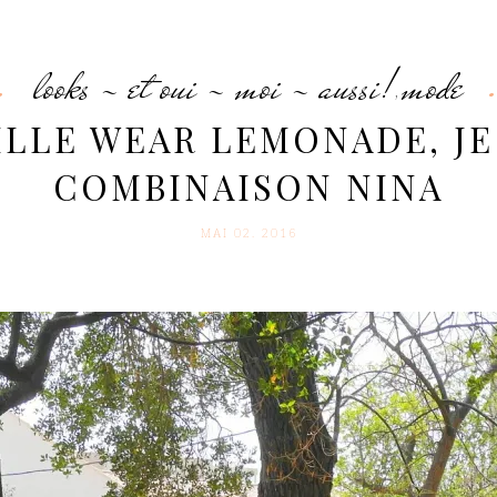
looks - et oui - moi - aussi!
mode
,
ILLE WEAR LEMONADE, JE
COMBINAISON NINA
MAI 02. 2016