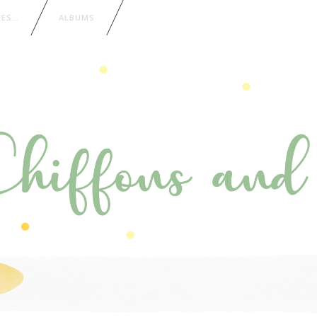
IES…
ALBUMS