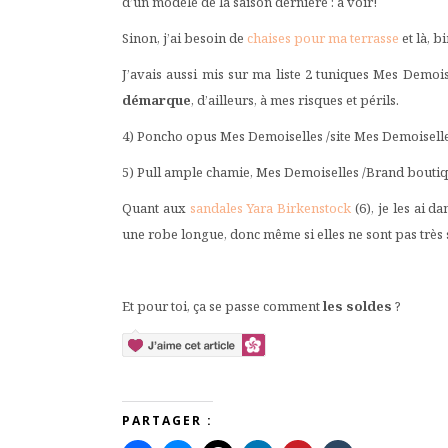
d’un modèle de la saison dernière : à voir!
Sinon, j’ai besoin de
chaises pour ma terrasse
et là, b
J’avais aussi mis sur ma liste 2 tuniques Mes Demo
démarque
, d’ailleurs, à mes risques et périls.
4) Poncho opus Mes Demoiselles /site Mes Demoiselles 
5) Pull ample chamie, Mes Demoiselles /Brand bouti
Quant aux
sandales Yara Birkenstock
(6), je les ai d
une robe longue, donc même si elles ne sont pas très 
Et pour toi, ça se passe comment
les soldes
?
PARTAGER :