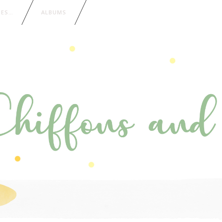
IES…
ALBUMS