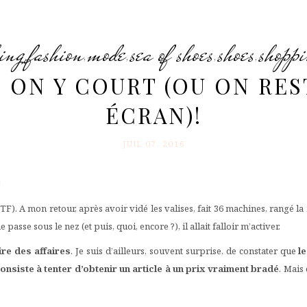
hing
fashion
mode
sea of shoes
shoes
shopp
,
,
,
,
,
 : ON Y COURT (OU ON RE
ÉCRAN)!
JUIL 07. 2016
!
F). A mon retour, après avoir vidé les valises, fait 36 machines, rangé la 
passe sous le nez (et puis, quoi, encore ?), il allait falloir m’activer.
ire des affaires
. Je suis d’ailleurs, souvent surprise, de constater que
le
onsiste à tenter d’obtenir un article à un prix vraiment bradé
. Mais