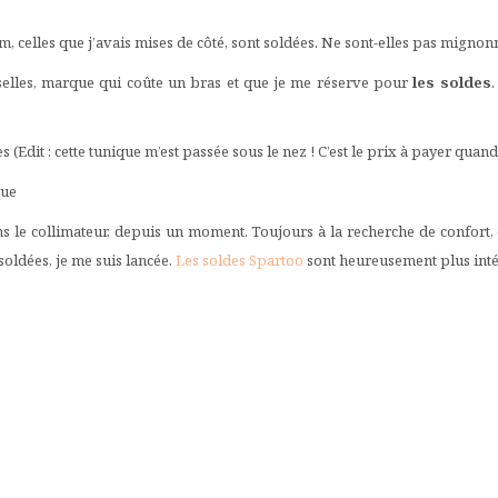
im, celles que j’avais mises de côté, sont soldées. Ne sont-elles pas mignon
iselles, marque qui coûte un bras et que je me réserve pour
les soldes
(Edit : cette tunique m’est passée sous le nez ! C’est le prix à payer qu
que
ans le collimateur, depuis un moment. Toujours à la recherche de confort, 
soldées, je me suis lancée.
Les soldes Spartoo
sont heureusement plus intér