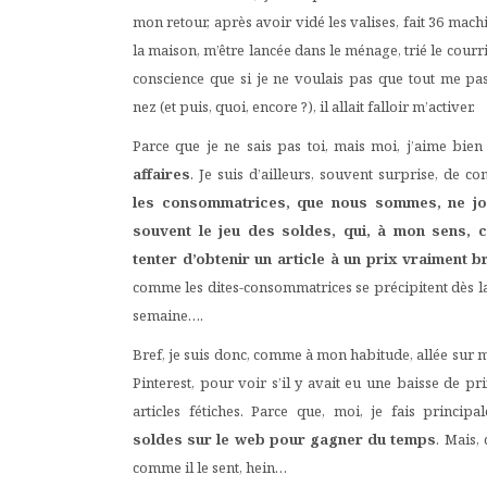
mon retour, après avoir vidé les valises, fait 36 mach
la maison, m’être lancée dans le ménage, trié le courrie
conscience que si je ne voulais pas que tout me pa
nez (et puis, quoi, encore ?), il allait falloir m’activer.
Parce que je ne sais pas toi, mais moi, j’aime bie
affaires
. Je suis d’ailleurs, souvent surprise, de co
les consommatrices, que nous sommes, ne jo
souvent le jeu des soldes, qui, à mon sens, c
tenter d’obtenir un article à un prix vraiment 
comme les dites-consommatrices se précipitent dès 
semaine….
Bref, je suis donc, comme à mon habitude, allée sur m
Pinterest, pour voir s’il y avait eu une baisse de pr
articles fétiches. Parce que, moi, je fais principa
soldes sur le web
pour gagner du temps
. Mais, 
comme il le sent, hein…