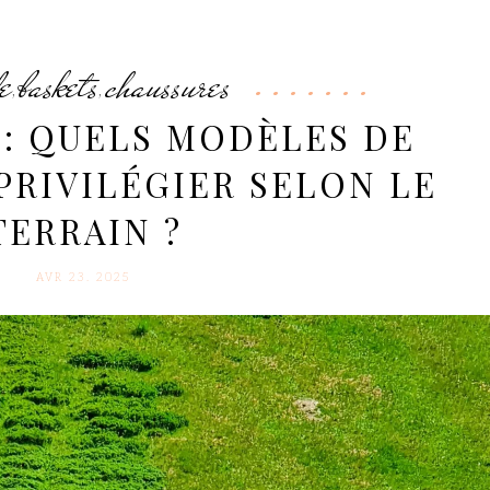
e
baskets
chaussures
,
,
: QUELS MODÈLES DE
PRIVILÉGIER SELON LE
TERRAIN ?
AVR 23. 2025