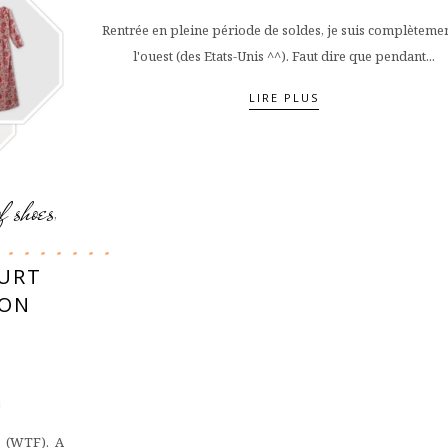
Rentrée en pleine période de soldes, je suis complètemen
l'ouest (des Etats-Unis ^^). Faut dire que pendant...
LIRE PLUS
of shoes
,
OURT
SON
!
(WTF). A