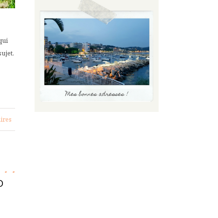
qui
sujet.
ires
D