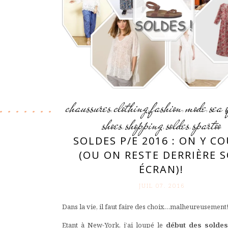
chaussures
clothing
fashion
mode
sea 
,
,
,
,
shoes
shopping
soldes
spartoo
,
,
,
SOLDES P/E 2016 : ON Y C
(OU ON RESTE DERRIÈRE 
ÉCRAN)!
JUIL 07. 2016
Dans la vie, il faut faire des choix…malheureusement
Etant à New-York, j’ai loupé le
début des soldes