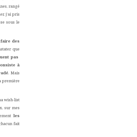
ines, rangé
r, j’ai pris
sse sous le
n
faire des
nstater que
uent pas
onsiste à
bradé
. Mais
la première
a wish-list
ix, sur mes
lement
les
chacun fait