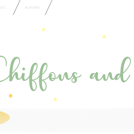
IES…
ALBUMS