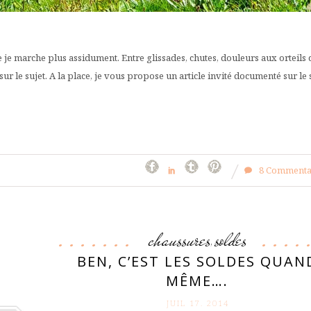
je marche plus assidument. Entre glissades, chutes, douleurs aux orteils 
sur le sujet. A la place, je vous propose un article invité documenté sur le 
8 Commenta
chaussures
soldes
,
BEN, C’EST LES SOLDES QUAN
MÊME….
JUIL 17. 2014