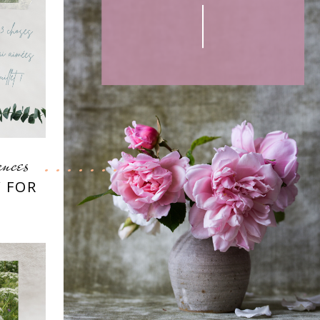
ances
Y FOR