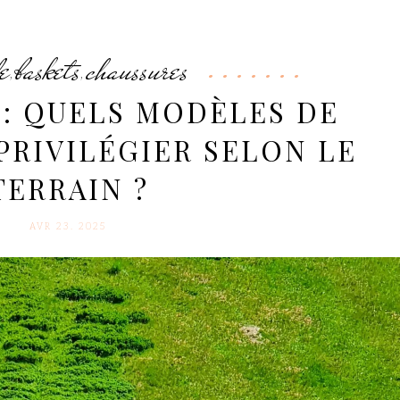
e
baskets
chaussures
,
,
: QUELS MODÈLES DE
PRIVILÉGIER SELON LE
TERRAIN ?
AVR 23. 2025