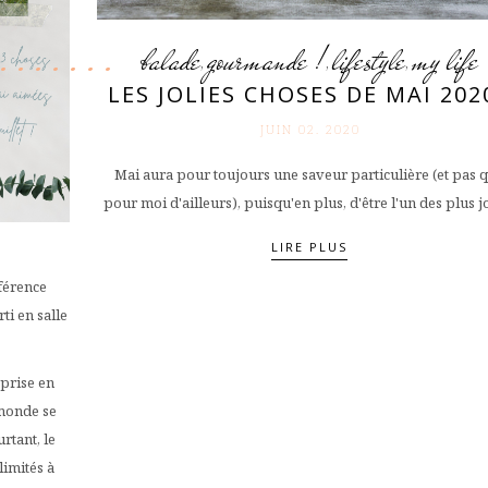
balade
gourmande !
lifestyle
my life
,
,
,
LES JOLIES CHOSES DE MAI 2020
JUIN 02. 2020
Mai aura pour toujours une saveur particulière (et pas 
pour moi d'ailleurs), puisqu'en plus, d'être l'un des plus jol
LIRE PLUS
éférence
ti en salle
eprise en
 monde se
rtant, le
limités à