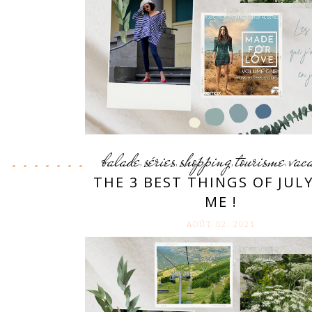
balade
séries
shopping
tourisme
vac
,
,
,
,
THE 3 BEST THINGS OF JUL
ME !
AOÛT 02. 2021