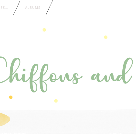
IES…
ALBUMS