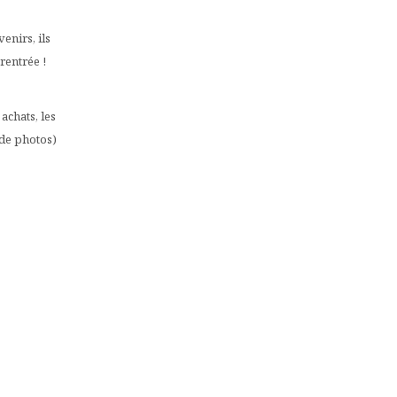
enirs, ils
rentrée !
achats, les
 de photos)