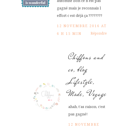
automne bon ce n est pas
gagné mais je reconnais l
effort c est déjà ça ????????
12 NOVEMBRE 2016 AT
Répondre
6 H 15 MIN
Chiffons and
co, blog
Lifestyle,
Mode, Voyage
ahah, t’as raison, c’est
pas gagné!
12 NOVEMBRE