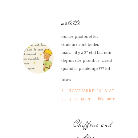
arlette
oui les photos et les
couleurs sont belles
mais….il y a 2° et il fait noir
depuis des plombes…..c’est
quand le printemps??? lol
bises
11 NOVEMBRE 2016 AT
Répondre
21 H 56 MIN
Chiffons and
co, blog