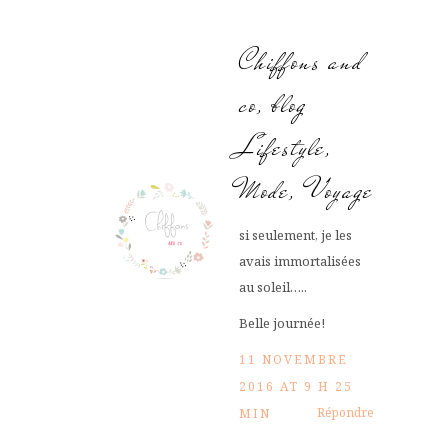
Chiffons and
co, blog
Lifestyle,
Mode, Voyage
si seulement, je les
avais immortalisées
au soleil…..
Belle journée!
11 NOVEMBRE
2016 AT 9 H 25
Répondre
MIN