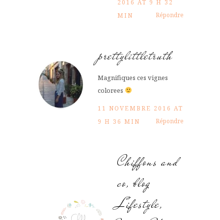
2016 AT 9 H 32
Répondre
MIN
prettylittletruth
Magnifiques ces vignes
colorees
11 NOVEMBRE 2016 AT
Répondre
9 H 36 MIN
Chiffons and
co, blog
Lifestyle,