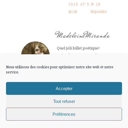
FLUX INSTA
2016 AT 9 H 28
Répondre
MIN
Suivre sur Instagram
MadeleineMiranda
Quel joli billet poétique!
Mentions légales
Confidentialité
J’aime beaucoup tes photos
Bises!
Nous utilisons des cookies pour optimiser notre site web et notre
service.
12 NOVEMBRE 2016 AT
Répondre
9 H 18 MIN
Accepter
Chiffons and
Tout refuser
Chiffons and co © 2009-2025 / Tous droits réservés /
co, blog
Préférences
Design (bannière et illustration )
Claire La Paillette