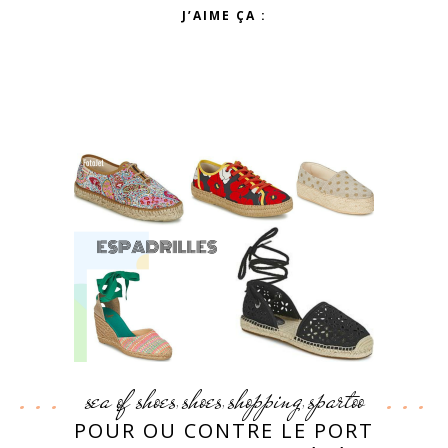
J’AIME ÇA :
sea of shoes
shoes
shopping
spartoo
,
,
,
POUR OU CONTRE LE PORT