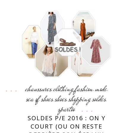
chaussures
clothing
fashion
mode
,
,
,
,
sea of shoes
shoes
shopping
soldes
,
,
,
,
spartoo
SOLDES P/E 2016 : ON Y
COURT (OU ON RESTE