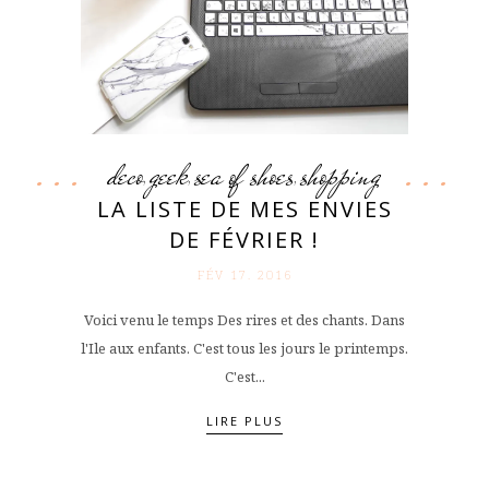
deco
geek
sea of shoes
shopping
,
,
,
LA LISTE DE MES ENVIES
DE FÉVRIER !
FÉV 17. 2016
Voici venu le temps Des rires et des chants. Dans
l'Ile aux enfants. C'est tous les jours le printemps.
C'est...
LIRE PLUS