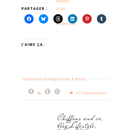
PARTAGER :
J’AIME ÇA :
chaussures
/
hogan
/
luxe
/
shoes
16 Commentaires
Chiffons and co,
blog Lifestyle,