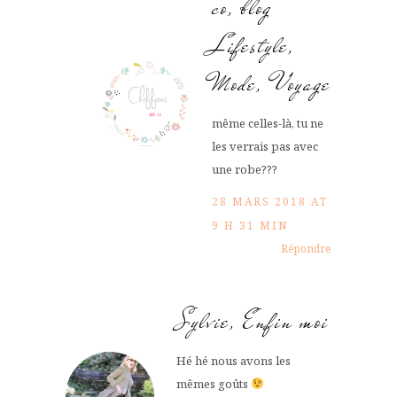
co, blog
Lifestyle,
Mode, Voyage
même celles-là, tu ne
les verrais pas avec
une robe???
28 MARS 2018 AT
9 H 31 MIN
Répondre
Sylvie, Enfin moi
Hé hé nous avons les
mêmes goûts