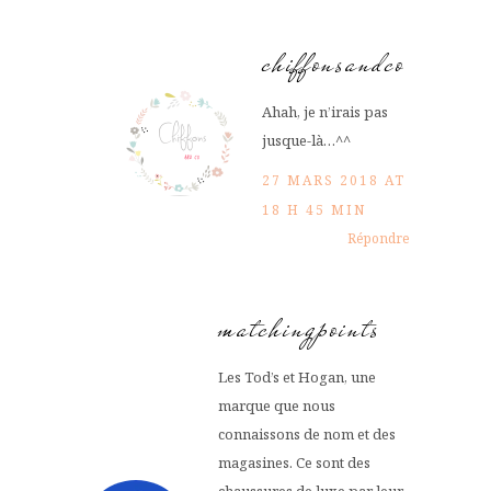
chiffonsandco
Ahah, je n’irais pas
jusque-là…^^
27 MARS 2018 AT
18 H 45 MIN
Répondre
matchingpoints
Les Tod’s et Hogan, une
marque que nous
connaissons de nom et des
magasines. Ce sont des
chaussures de luxe par leur