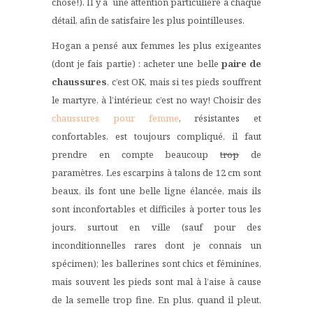
chose!). Il y a une attention particulière à chaque
détail, afin de satisfaire les plus pointilleuses.
Hogan a pensé aux femmes les plus exigeantes
(dont je fais partie) : acheter une belle
paire de
chaussures
, c’est OK, mais si tes pieds souffrent
le martyre, à l’intérieur, c’est no way! Choisir des
chaussures pour femme
,
résistantes et
confortables,
est toujours compliqué, il faut
prendre en compte beaucoup
trop
de
paramètres. Les
escarpins
à talons de 12 cm sont
beaux, ils font une belle ligne élancée, mais ils
sont inconfortables et difficiles à porter tous les
jours, surtout en ville (sauf pour des
inconditionnelles rares dont je connais un
spécimen); les
ballerines
sont chics et féminines,
mais souvent les pieds sont mal à l’aise à cause
de la semelle trop fine. En plus, quand il pleut,