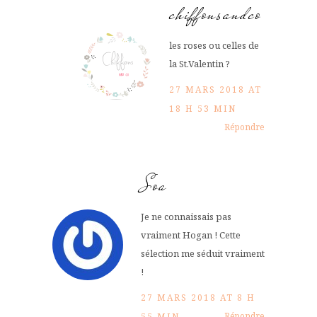
chiffonsandco
les roses ou celles de
la St.Valentin ?
27 MARS 2018 AT
18 H 53 MIN
Répondre
Soa
Je ne connaissais pas
vraiment Hogan ! Cette
sélection me séduit vraiment
!
27 MARS 2018 AT 8 H
Répondre
55 MIN