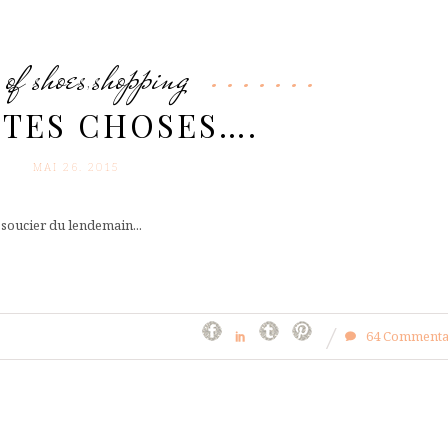
 of shoes
shopping
,
ITES CHOSES….
MAI 26. 2015
 soucier du lendemain...
64 Commenta