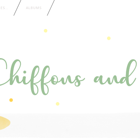
IES…
ALBUMS