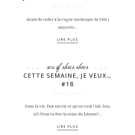
AOÛT 04. 2014
Avant de céder à la vague modesque de l'été (
amorcée...
LIRE PLUS
sea of shoes
shoes
,
CETTE SEMAINE, JE VEUX…
#18
MAI 01. 2014
Dans la vie, faut savoir ce qu'on veut ! (ah, ben,
si!) Veux-tu être la reine du bitume?...
LIRE PLUS