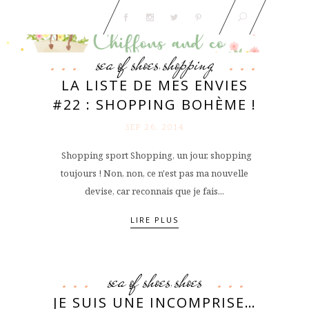
sea of shoes
shopping
,
LA LISTE DE MES ENVIES
#22 : SHOPPING BOHÈME !
SEP 26. 2014
Shopping sport Shopping, un jour, shopping
toujours ! Non, non, ce n'est pas ma nouvelle
devise, car reconnais que je fais...
LIRE PLUS
sea of shoes
shoes
,
JE SUIS UNE INCOMPRISE…