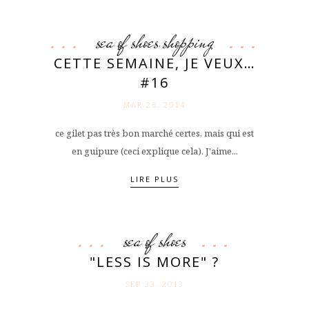
sea of shoes
shopping
,
CETTE SEMAINE, JE VEUX…
#16
MAR 26. 2014
ce gilet pas très bon marché certes, mais qui est
en guipure (ceci explique cela). J'aime...
LIRE PLUS
sea of shoes
"LESS IS MORE" ?
SEP 23. 2013