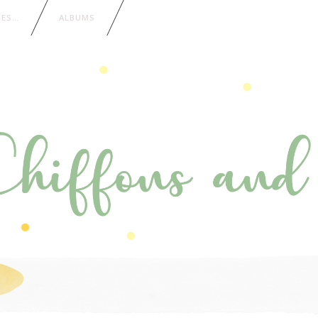
IES…
ALBUMS