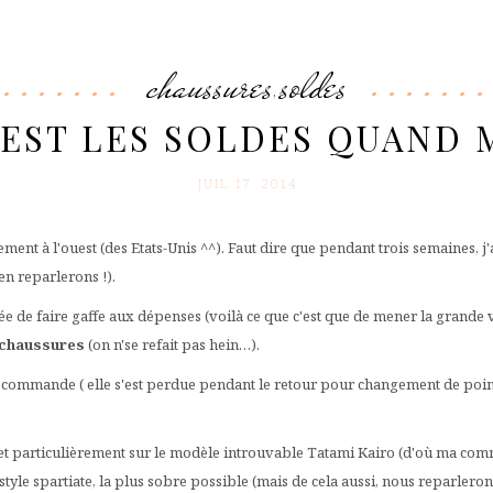
chaussures
soldes
,
’EST LES SOLDES QUAND
JUIL 17. 2014
tement à l'ouest (des Etats-Unis ^^). Faut dire que pendant trois semaines, j
n reparlerons !).
gée de faire gaffe aux dépenses (voilà ce que c'est que de mener la grande 
chaussures
(on n'se refait pas hein…).
 commande ( elle s'est perdue pendant le retour pour changement de pointure
k, et particulièrement sur le modèle introuvable Tatami Kairo (d'où ma co
yle spartiate, la plus sobre possible (mais de cela aussi, nous reparleron