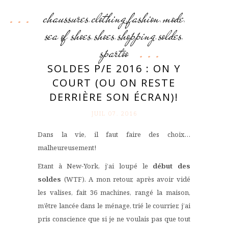
chaussures
clothing
fashion
mode
,
,
,
,
sea of shoes
shoes
shopping
soldes
,
,
,
,
spartoo
SOLDES P/E 2016 : ON Y
COURT (OU ON RESTE
DERRIÈRE SON ÉCRAN)!
JUIL 07. 2016
Dans la vie, il faut faire des choix…
malheureusement!
Etant à New-York, j’ai loupé le
début des
soldes
(WTF). A mon retour, après avoir vidé
les valises, fait 36 machines, rangé la maison,
m’être lancée dans le ménage, trié le courrier, j’ai
pris conscience que si je ne voulais pas que tout