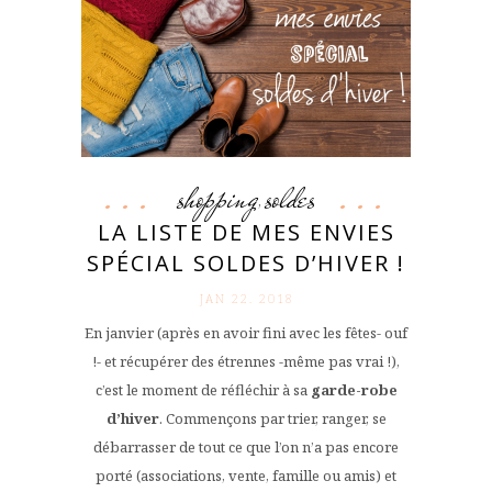
shopping
soldes
,
LA LISTE DE MES ENVIES
SPÉCIAL SOLDES D’HIVER !
JAN 22. 2018
En janvier (après en avoir fini avec les fêtes- ouf
!- et récupérer des étrennes -même pas vrai !),
c’est le moment de réfléchir à sa
garde-robe
d’hiver
. Commençons par trier, ranger, se
débarrasser de tout ce que l’on n’a pas encore
porté (associations, vente, famille ou amis) et