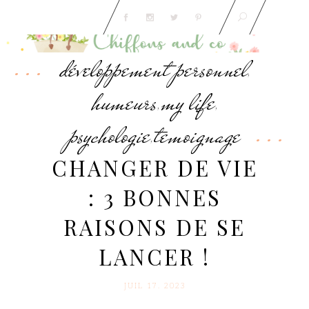
développement personnel
,
humeurs
my life
,
,
psychologie
temoignage
,
CHANGER DE VIE
: 3 BONNES
RAISONS DE SE
LANCER !
JUIL 17. 2023