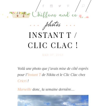
photos
INSTANT T /
CLIC CLAC !
MAR 07. 2013
Voilà une photo que j’avais mise de côté exprès
pour l’
Instant T
de Nikita et le Clic Clac chez
Cricri
!
Marseille
donc, la semaine dernière…