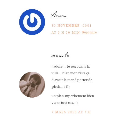
Arwen
30 NOVEMBRE -0001
Répondre
AT 0 H 00 MIN
manola
j’adore…. le port dans la
ville… bien mon rêve ça:
d’avoir la mer à porter de
pieds… ;-)))
un plan superbement bien
vu en tout cas.;;-)
7 MARS 2013 AT 7 H