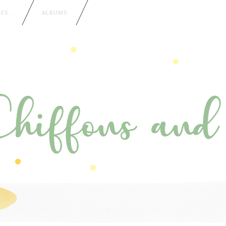
IES…
ALBUMS