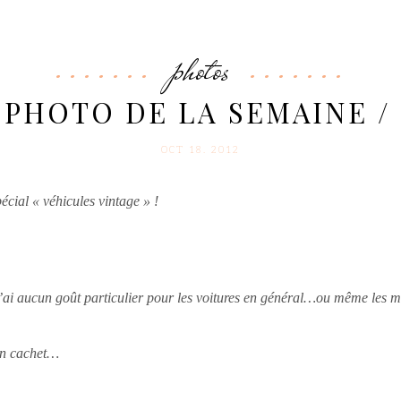
photos
/ PHOTO DE LA SEMAINE / 
OCT 18. 2012
pécial « véhicules vintage » !
ai aucun goût particulier pour les voitures en général…ou même les mot
ain cachet…