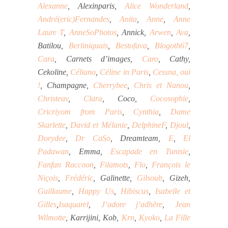
Alexanne
, Alexinparis,
Alice Wonderland
,
André(eric)Fernandes
,
Anita
,
Anne
,
Anne
Laure T
,
AnneSoPhotos
, Annick,
Arwen
,
Ava
,
Batilou,
Berliniquais
,
Bestofava
,
Blogoth67
,
Cara
, Carnets d’images,
Caro
, Cathy,
Cekoline,
Céliano
,
Céline in Paris
,
Cessna, oui
!
, Champagne,
Cherrybee
,
Chris et Nanou
,
Christeav
,
Clara
, Coco,
Cocosophie
,
Cricriyom from Paris
,
Cynthia
,
Dame
Skarlette
,
David et Mélanie
,
DelphineF
,
Djoul
,
Dorydee
,
Dr CaSo
, Dreamteam,
E
,
El
Padawan
, Emma,
Escapade en Tunisie
,
Fanfan Raccoon
,
Filamots
,
Flo
,
François le
Niçois
,
Frédéric
, Galinette,
Gilsoub
, Gizeh,
Guillaume
,
Happy Us
,
Hibiscus
,
Isabelle et
Gilles
,
Isaquarel
,
J’adore j’adhère
,
Jean
Wilmotte
, Karrijini, Kob,
Krn
,
Kyoko
,
La Fille