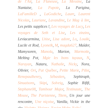
de l’Air
,
La Flaneuse
,
La Messine
, La
Nantaise,
La Papote
, La Parigina,
LaFamilleD
,
LaGodiche
,
Laure
,
Laurent
Nicolas
,
Lauriane
,
Lavandine
,
Le Mag à lire
,
Les petits supplices !,
Les voyages de Lucy
,
Les
voyages de Seth et Lise
,
Les zinzins
,
Leviacarmina,
Lhise
,
Lisa adore
,
Lo
,
Louiki
,
Lucile et Rod,
Lyonelk
,
M
,
magda627
, Maïder,
Mamysoren,
Manola
, Marion,
Marmotte
,
Melting Pot,
Mgie les bons tuyaux
,
N
,
Narayan
, Nataru,
Nathalie
,
Nicky
, Nora,
Olivier,
Ori
,
Pat Québec
,
Petite Marie
,
Pilisi
,
Renepaulhenry
,
Sébastien
, Sephiraph,
Sinuaisons
,
Skipi
,
Solveig
, Sophie Rififi,
Stephane08
,
Tambour Major
,
Testinaute
,
The
Mouse
,
The Parisienne
,
Titem
, Un jour une
rencontre,
Une niçoise
, Vanilla, Vickie in the
sky,
Violette
,
Viviane
,
Xavier Mohr
,
Xoliv’
.