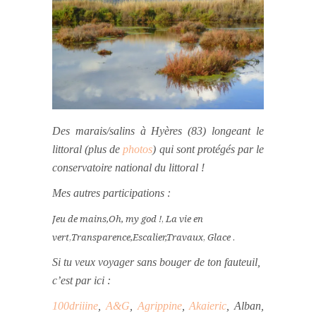
Des marais/salins à Hyères (83) longeant le
littoral
(plus de
photos
) qui sont protégés par le
conservatoire national du littoral !
Mes autres participations :
Jeu de mains,
Oh, my god !
,
La vie en
vert
,
Transparence,
Escalier,
Travaux
,
Glace
.
Si tu veux voyager sans bouger de ton fauteuil,
c’est par ici :
100driiine
,
A&G
,
Agrippine
,
Akaieric
, Alban,