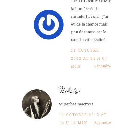
17h00, 17h30 hier soir,
la lumière était
rasante, tu vois….J’ai
eu de la chance mais
peu de temps car le
soleil a vite décliné!
11 OCTOBRE
2012 AT 14 H 07
Répondre
MIN
Nikit@
Superbes macros !
11 OCTOBRE 2012 AT
Répondre
14 H 14 MIN