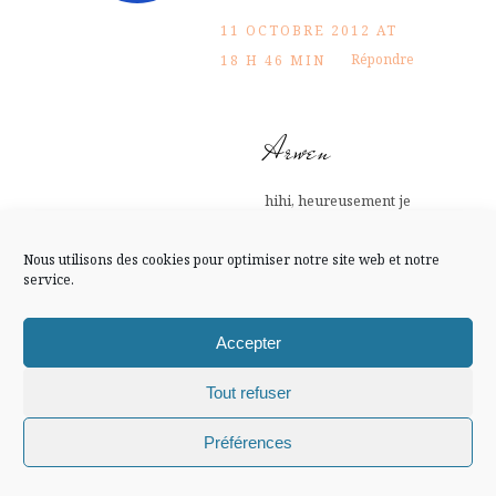
FLUX INSTA
11 OCTOBRE 2012 AT
Répondre
18 H 46 MIN
Suivre sur Instagram
Arwen
Mentions légales
Confidentialité
hihi, heureusement je
l’ai prise hier soir
mais je n’ai pas fait la
Nous utilisons des cookies pour optimiser notre site web et notre
service.
vaisselle et elle
s’entasse, s’entasse,
Accepter
s’entasse…
11 OCTOBRE
Tout refuser
2012 AT 19 H 24
Chiffons and co © 2009-2025 / Tous droits réservés /
Préférences
Répondre
MIN
Design (bannière et illustration )
Claire La Paillette