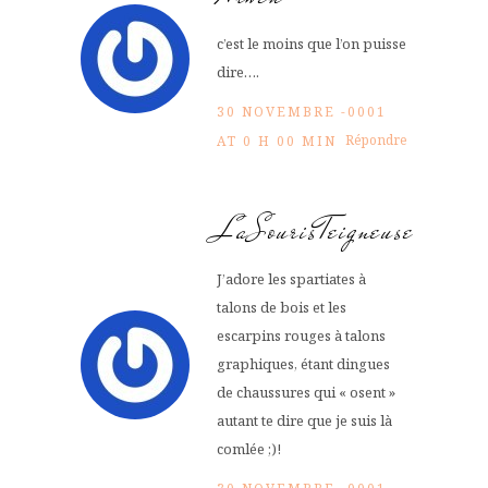
c’est le moins que l’on puisse
dire….
30 NOVEMBRE -0001
Répondre
AT 0 H 00 MIN
LaSourisTeigneuse
J’adore les spartiates à
talons de bois et les
escarpins rouges à talons
graphiques, étant dingues
de chaussures qui « osent »
autant te dire que je suis là
comlée ;)!