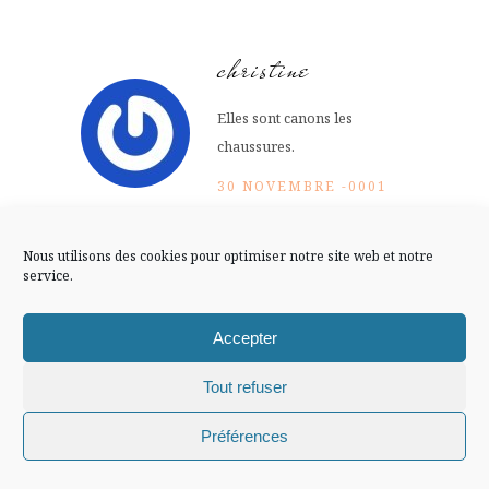
FLUX INSTA
christine
Suivre sur Instagram
Elles sont canons les
chaussures.
30 NOVEMBRE -0001
Mentions légales
Confidentialité
Répondre
AT 0 H 00 MIN
Nous utilisons des cookies pour optimiser notre site web et notre
service.
Arwen
Accepter
Elles n’ont pas l’air de plaire
…
Tout refuser
30 NOVEMBRE -0001
Chiffons and co © 2009-2025 / Tous droits réservés /
Préférences
Répondre
AT 0 H 00 MIN
Design (bannière et illustration )
Claire La Paillette