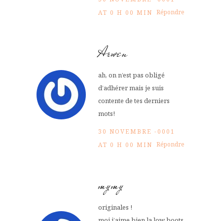
Répondre
AT 0 H 00 MIN
Arwen
ah, on n’est pas obligé
d’adhérer mais je suis
contente de tes derniers
mots!
30 NOVEMBRE -0001
Répondre
AT 0 H 00 MIN
mymy
originales !
moi j’aime bien la low boots