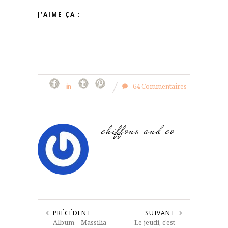
J’AIME ÇA :
64 Commentaires
chiffons and co
PRÉCÉDENT
SUIVANT
Album – Massilia-
Le jeudi, c’est