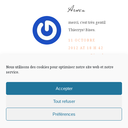
FLUX INSTA
Arwen
Suivre sur Instagram
merci, c’est très gentil
Thierrys! Bises.
11 OCTOBRE
2012 AT 18 H 42
Mentions légales
Confidentialité
Répondre
MIN
Nous utilisons des cookies pour optimiser notre site web et notre
service.
Arlette
Accepter
elles sont sublimes surtout
la dernière…
Tout refuser
j’ai tout clqué encore mais il
Chiffons and co © 2009-2025 / Tous droits réservés /
me semble que ça n’avance
Préférences
Design (bannière et illustration )
Claire La Paillette
pas vite!!