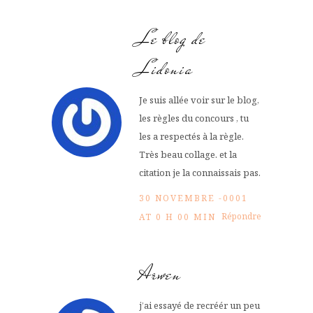
Le blog de
Lidonia
Je suis allée voir sur le blog,
les règles du concours , tu
les a respectés à la règle.
Très beau collage. et la
citation je la connaissais pas.
30 NOVEMBRE -0001
Répondre
AT 0 H 00 MIN
Arwen
j’ai essayé de recréér un peu