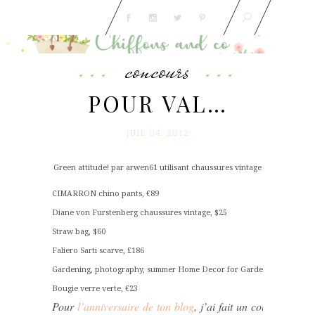
concours
POUR VAL…
JUIL 04. 2012
Green attitude! par arwen61 utilisant chaussures vintage
CIMARRON chino pants, €89
Diane von Furstenberg chaussures vintage, $25
Straw bag, $60
Faliero Sarti scarve, £186
Gardening, photography, summer Home Decor for Gardeners, red and
Bougie verre verte, €23
Pour
l’anniversaire de ton blog
, j’ai fait un collage Pol