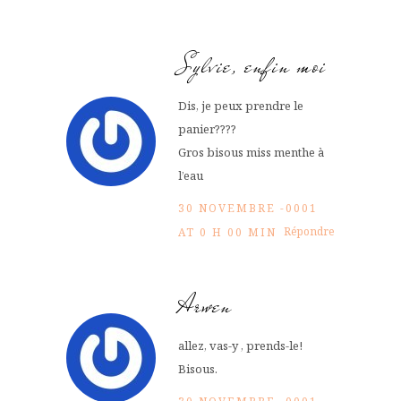
Sylvie, enfin moi
Dis, je peux prendre le
panier????
Gros bisous miss menthe à
l’eau
30 NOVEMBRE -0001
Répondre
AT 0 H 00 MIN
Arwen
allez, vas-y , prends-le!
Bisous.