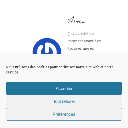
FLUX INSTA
Arwen
Suivre sur Instagram
J’ai cherché un
moment avant d’en
trouver une en
Mentions légales
Confidentialité
rapport avec le vert
…..
Nous utilisons des cookies pour optimiser notre site web et notre
service.
4 JUILLET 2012
AT 11 H 42 MIN
Accepter
Répondre
Tout refuser
L'épice
Chiffons and co © 2009-2025 / Tous droits réservés /
Préférences
Design (bannière et illustration )
Claire La Paillette
Ce concours est fait pile poil