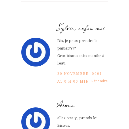
Sylvie, enfin moi
Dis, je peux prendre le
panier????
Gros bisous miss menthe à
l’eau
30 NOVEMBRE -0001
Répondre
AT 0 H 00 MIN
Arwen
allez, vas-y , prends-le!
Bisous.