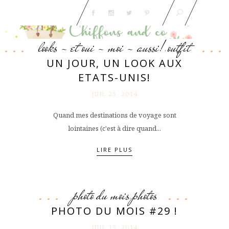
looks - et oui - moi - aussi!
outfit
,
UN JOUR, UN LOOK AUX
ETATS-UNIS!
JUIL 25. 2014
Quand mes destinations de voyage sont
lointaines (c'est à dire quand...
LIRE PLUS
photo du mois
photos
,
PHOTO DU MOIS #29 !
JUIL 15. 2014