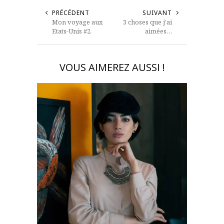
PRÉCÉDENT
SUIVANT
Mon voyage aux
3 choses que j’ai
Etats-Unis #2
aimées…
VOUS AIMEREZ AUSSI !