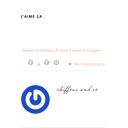
J’AIME ÇA :
fashion
/
holidays
/
mode
/
travel
/
voyages
66 Commentaires
chiffons and co