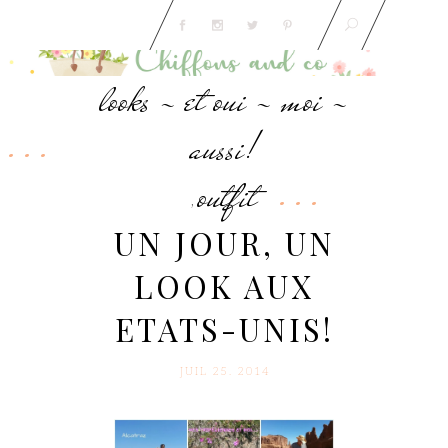
looks - et oui - moi -
aussi!
outfit
,
UN JOUR, UN
LOOK AUX
ETATS-UNIS!
JUIL 25. 2014