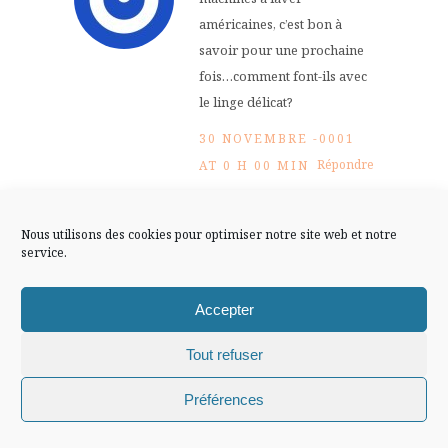
FLUX INSTA
américaines, c’est bon à
savoir pour une prochaine
Suivre sur Instagram
fois…comment font-ils avec
le linge délicat?
30 NOVEMBRE -0001
Répondre
AT 0 H 00 MIN
Mentions légales
Confidentialité
Nous utilisons des cookies pour optimiser notre site web et notre
Chiffons and co
service.
elles ne sont peut-être pas
Accepter
partout comme ça, mais
celles qui ont croisé mon
Tout refuser
chemin, si ^^
Chiffons and co © 2009-2025 / Tous droits réservés /
Préférences
30 NOVEMBRE -0001
Design (bannière et illustration )
Claire La Paillette
Répondre
AT 0 H 00 MIN